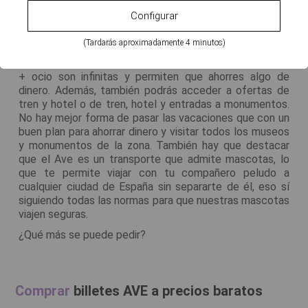
destinos.
Configurar
Hay una gran variedad de ofertas para comprar billetes
de Ave ¿Quién no visita los puntos de interés cuando
(Tardarás aproximadamente 4 minutos)
viaja? compra tren y entrada a actividades de ocio en
cualquier destino, las combinaciones de ofertas de tren
+ ocio son infinitas y permiten que ahorres algo de
dinero. Además, también podrás acceder a ofertas de
tren y hotel o de tren, hotel y entradas a monumentos.
No hay mejor forma de pasar las vacaciones que con un
buen plan para ahorrar dinero y visitar todos los museos
y monumentos de la zona. También hay que destacar
que el Ave es un transporte que admite mascotas, lo
que te permite viajar con tu compañero peludo a
cualquier ciudad de España sin separarte de él, eso sí
siguiendo todas las normas para que nuestras mascotas
viajen seguras.
¿Qué más se puede pedir?
Comprar
billetes AVE
a precios baratos