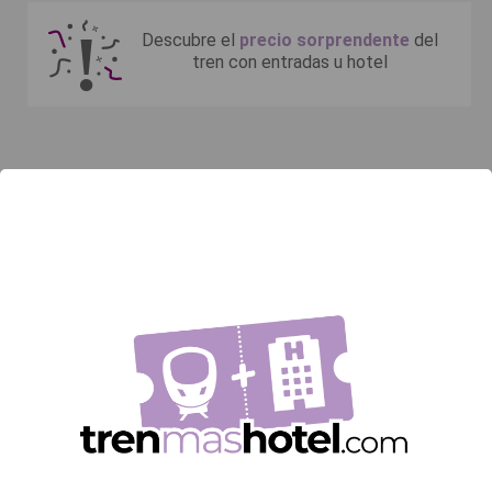
Descubre el
precio sorprendente
del
tren con entradas u hotel
Ofertas Recomendadas
Billetes AVE +
hotel
¿Por qué comprar
billetes AVE?
El Ave en España es sinónimo de viajar cómodo y en el
menor tiempo posible, además de sostenible. Es una
alternativa de transporte perfecta para las personas
que viajan a destinos lejanos en territorio Nacional o al