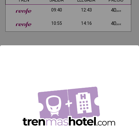
TREN
SALIDA
LLEGADA
PRECIO
40
09:40
12:43
,60€
40
10:55
14:16
,60€
Resto de horarios del AVE Madrid - Castellón
TREN
SALIDA
LLEGADA
PRECIO
67
16:30
19:44
,30€
40
19:40
22:48
,60€
Datos importantes sobre el AVE desde Madrid
a Castellón
Distancia: 320km