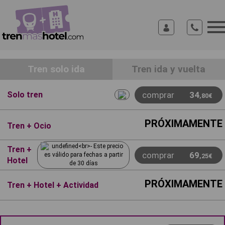
Tren solo ida
Tren ida y vuelta
Ofertas en tren AVE desde Madrid a Castellón
Aprovecha nuestro chollos por compra anticipada
Solo tren
comprar
34
,80€
PRÓXIMAMENTE
Tren + Ocio
Tren +
comprar
69
,25€
Hotel
PRÓXIMAMENTE
Tren + Hotel + Actividad