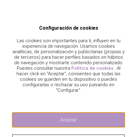
Frecuencia: 4 trenes diarios
Compañias: Renfe
Estación de Origen: Madrid Atocha
Configuración de cookies
Estación de destino: Castellón de la Plana
Las cookies son importantes para ti, influyen en tu
experiencia de navegación. Usamos cookies
analíticas, de personalización y publicitarias (propias y
de terceros) para hacer perfiles basados en hábitos
Ofertas de Tren AVE + Ocio en Castellón
de navegación y mostrarte contenido personalizado.
Puedes consultar nuestra
Política de cookies
. Al
hacer click en "Aceptar", consientes que todas las
cookies se guarden en tu dispositivo o puedes
configurarlas o rechazar su uso pulsando en
"Configurar".
Aceptar