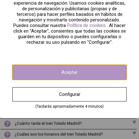
experiencia de navegación. Usamos cookies analíticas,
Distancia: 59km
de personalización y publicitarias (propias y de
terceros) para hacer perfiles basados en hábitos de
Frecuencia: 9 trenes diarios
navegación y mostrarte contenido personalizado.
Compañias: Renfe
Puedes consultar nuestra
Política de cookies
. Al hacer
click en "Aceptar", consientes que todas las cookies se
Estación de Origen: Toledo
guarden en tu dispositivo o puedes configurarlas o
rechazar su uso pulsando en "Configurar".
Estación de destino: Madrid Atocha
Aceptar
Preguntas frecuentes sobre el tren AVE
Toledo-Madrid
Configurar
¿Qué tipo de tren va de Toledo a Madrid?
(Tardarás aproximadamente 4 minutos)
Precio tren Toledo Madrid ¿Cuándo es mejor comprar el billete?
¿Cuánto tarda el tren Toledo Madrid?
¿Cuáles son los horarios del tren Toledo Madrid?