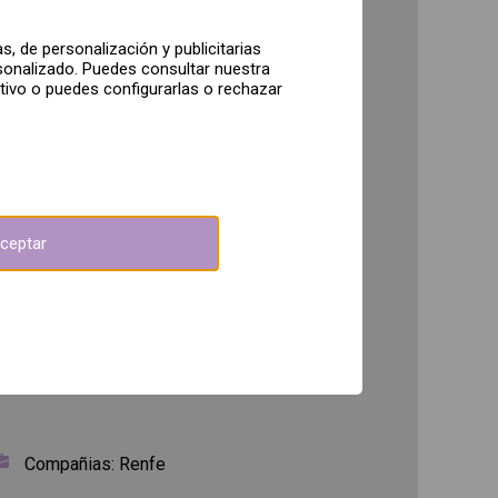
54
,45€
, de personalización y publicitarias
sonalizado. Puedes consultar nuestra
77
itivo o puedes configurarlas o rechazar
,10€
65
,35€
54
,45€
51
,40€
ceptar
54
,45€
42
,90€
Compañias: Renfe