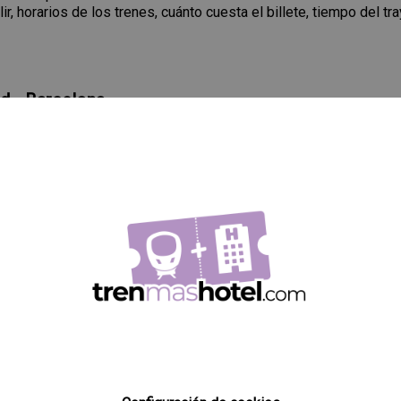
ir, horarios de los trenes, cuánto cuesta el billete, tiempo del tr
d - Barcelona
SALIDA
LLEGADA
06:30
09:20
14:25
17:21
elona
SALIDA
LLEGADA
06:20
08:50
07:00
09:30