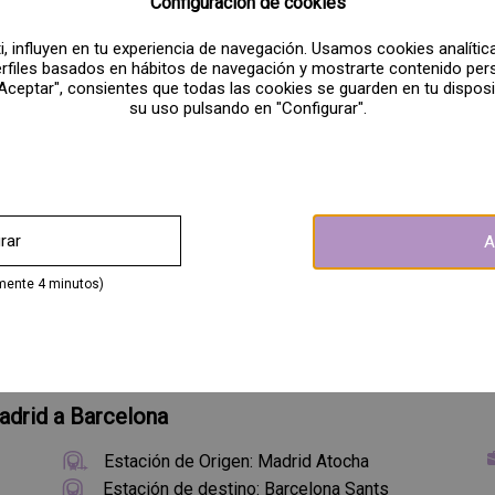
Configuración de cookies
07:30
10:42
, influyen en tu experiencia de navegación. Usamos cookies analíticas
perfiles basados en hábitos de navegación y mostrarte contenido per
08:00
10:30
 "Aceptar", consientes que todas las cookies se guarden en tu dispos
su uso pulsando en "Configurar".
12:30
15:40
16:30
19:15
17:00
19:30
rar
A
09:30
12:37
mente 4 minutos)
18:00
20:30
adrid a Barcelona
Estación de Origen: Madrid Atocha
Estación de destino: Barcelona Sants