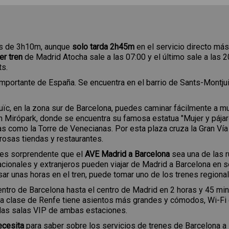
s de 3h10m, aunque
solo tarda 2h45m
en el servicio directo má
er tren
de Madrid Atocha sale a las 07:00 y el último sale a las 2
ts.
portante de España. Se encuentra en el barrio de Sants-Montjuic, 
juïc, en la zona sur de Barcelona, puedes caminar fácilmente a 
an Mirópark, donde se encuentra su famosa estatua "Mujer y pájar
as como la Torre de Venecianas. Por esta plaza cruza la Gran Vía
rosas tiendas y restaurantes.
es sorprendente que el
AVE Madrid a Barcelona
sea una de las 
 nacionales y extranjeros pueden viajar de Madrid a Barcelona en 
asar unas horas en el tren, puede tomar uno de los trenes region
centro de Barcelona hasta el centro de Madrid en 2 horas y 45 m
era clase de Renfe tiene asientos más grandes y cómodos, Wi-F
a las salas VIP de ambas estaciones.
ecesita
para saber sobre los servicios de trenes de Barcelona a 