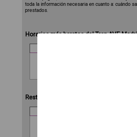
toda la información necesaria en cuanto a: cuándo sal
prestados.
Horarios más baratos del Tren AVE Madri
TREN
Resto de horarios del AVE Madrid - Barc
TREN