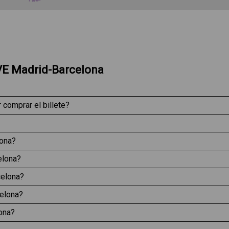
AVE Madrid-Barcelona
comprar el billete?
lona?
elona?
celona?
celona?
lona?