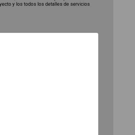
ayecto y los todos los detalles de servicios
PRECIO
21
,80€
21
,80€
PRECIO
31
,90€
38
,55€